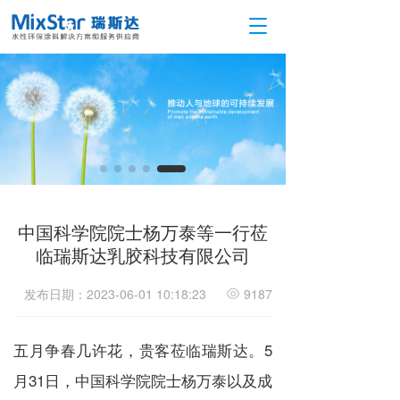
T
o
g
g
l
e
n
a
v
i
g
a
中国科学院院士杨万泰等一行莅
t
临瑞斯达乳胶科技有限公司
i
o
发布日期：2023-06-01 10:18:23
9187
n
五月争春几许花，贵客莅临瑞斯达。5
月31日，中国科学院院士杨万泰以及成